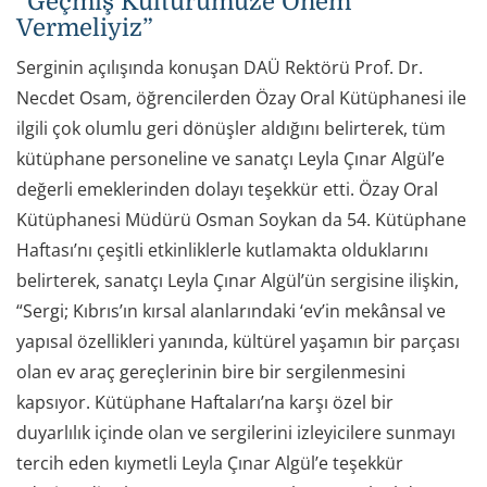
“Geçmiş Kültürümüze Önem
Vermeliyiz”
Serginin açılışında konuşan DAÜ Rektörü Prof. Dr.
Necdet Osam, öğrencilerden Özay Oral Kütüphanesi ile
ilgili çok olumlu geri dönüşler aldığını belirterek, tüm
kütüphane personeline ve sanatçı Leyla Çınar Algül’e
değerli emeklerinden dolayı teşekkür etti. Özay Oral
Kütüphanesi Müdürü Osman Soykan da 54. Kütüphane
Haftası’nı çeşitli etkinliklerle kutlamakta olduklarını
belirterek, sanatçı Leyla Çınar Algül’ün sergisine ilişkin,
“Sergi; Kıbrıs’ın kırsal alanlarındaki ‘ev’in mekânsal ve
yapısal özellikleri yanında, kültürel yaşamın bir parçası
olan ev araç gereçlerinin bire bir sergilenmesini
kapsıyor. Kütüphane Haftaları’na karşı özel bir
duyarlılık içinde olan ve sergilerini izleyicilere sunmayı
tercih eden kıymetli Leyla Çınar Algül’e teşekkür