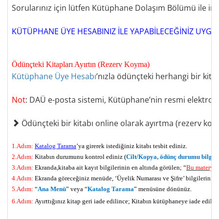
Sorularınız için lütfen Kütüphane Dolaşım Bölümü ile irti
KÜTÜPHANE ÜYE HESABINIZ İLE YAPABİLECEĞİNİZ UYG
Ödünçteki Kitapları Ayırtın (Rezerv Koyma)
Kütüphane Üye Hesabı
’
nızla ödünçteki herhangi bir kita
Not
:
DAÜ e
-
posta sistemi, Kütüphane’nin resmi elektronik
Ödünçteki bir kitabı online olarak ayırtma
(
rezerv ko
1.Adım
:
Katalog Tarama
’ya girerek istediğiniz kitabı tesbit ediniz.
2.Adım
:
Kitabın durumunu kontrol ediniz (
Cilt/Kopya, ödünç durumu bilgile
3.Adım
:
Ekranda
,
kitaba ait kayıt bilgilerinin en altında görülen
; “
Bu materyal 
4.Adım
:
Ekranda göreceğiniz menüde
, ‘
Üyelik Numarası ve Şifre’ bilgilerinizi 
5.Adım
:
“
Ana Menü
”
veya
“
Katalog Tarama
” menüsüne dönünüz
.
6.Adım
:
Ayırttığınız kitap geri iade edilince
; K
itabın kütüphaneye iade edildiğ