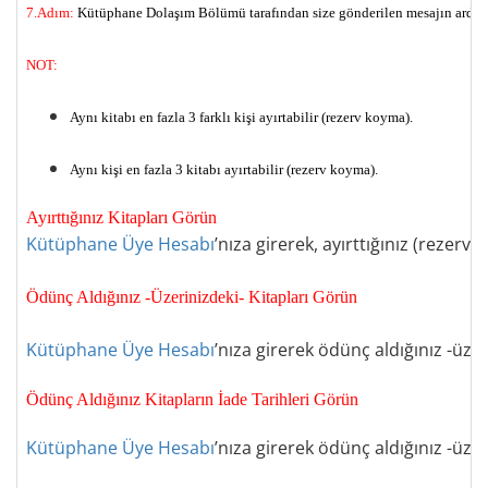
7.Adım
:
Kütüphane Dolaşım Bölümü tarafından
size gönderilen mesajın ardı
NOT:
Aynı kitabı en fazla 3 farklı kişi ayırtabilir
(
rezerv koy
ma).
Aynı kişi en fazla 3 kitabı ayırtabilir
(
rezerv koy
ma).
Ayırttığınız Kitapları Görün
Kütüphane Üye Hesabı
’
nıza girerek
, ayırttığınız (
rezerv k
Ödünç Aldığınız -Üzerinizdeki- Kitapları Görün
Kütüphane Üye Hesabı
’
nıza girerek ödünç aldığınız
-
üzer
Ödünç Aldığınız Kitapların İade Tarihleri Görün
Kütüphane Üye Hesabı
’
nıza girerek ödünç aldığınız
-
üzer