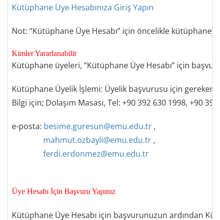
Kütüphane Üye Hesabınıza Giriş Yapın
Not: “
Kütüphane Üye Hesabı” için öncelikle kütüphaneye
K
imler Yararlanabilir
Kütüphane üyeleri
, “
Kütüphane Üye Hesabı” için başvuru
K
ütüphane Üyelik İşlemi
:
Üyelik başvurusu için gereken 
Bilgi için
;
Dolaşım Masası,
Tel
:
+90
392 630 1998,
+90
392
e-posta:
besime.guresun@emu.edu.tr
,
mahmut.ozbayli@emu.edu.tr
,
ferdi.erdonmez@emu.edu.tr
Üye Hesabı İçin Başvuru Yapınız
Kütüphane Üye Hesabı için başvurunuzun ardından Kü