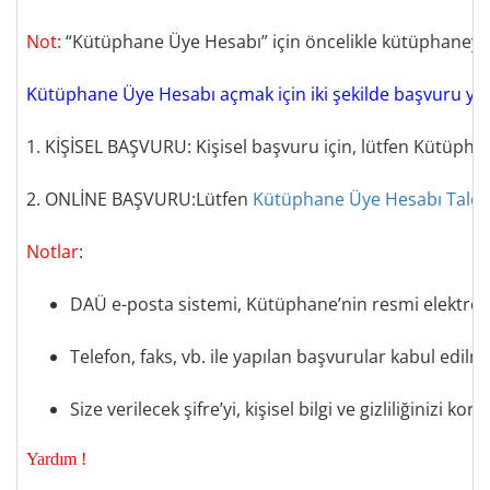
Not:
“
Kütüphane Üye Hesabı” için öncelikle kütüphaneye
Kütüphane Üye Hesabı açmak için
iki şekilde başvuru yap
1. KİŞİSEL BAŞVURU:
Kişisel başvuru için
,
lütfen Kütüpha
2. ONLİNE BAŞVURU:L
ütfen
Kütüphane Üye Hesabı Tale
Notlar
:
DAÜ e
-
posta sistemi, Kütüphane’nin resmi elektroni
Telefon, faks, vb. ile yapılan başvurular kabul edil
Size verilecek şifre
’
yi, kişisel bilgi ve gizliliğinizi ko
Yardım
!